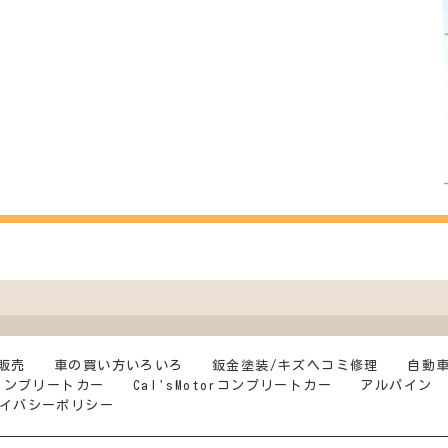
販売
車の買い方いろいろ
鈑金塗装/キズヘコミ修理
自動
Dコンプリートカー
Cal'sMotorコンプリートカー
アルパイン
イバシーポリシー