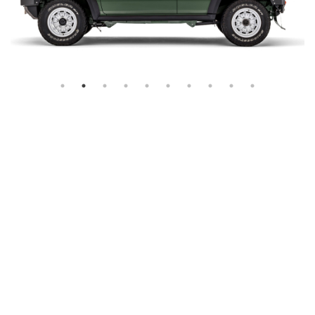
往年の名車をモチーフとした
遊び
テムで
あなたをアドベンチャーへ
憧れのクラシックスタイルを最