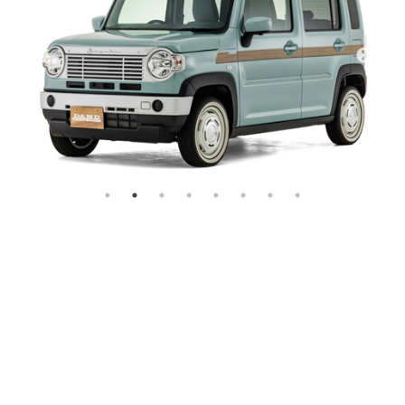
気取らないし、気にし
遠くの街も、近くの街も、
等身大の
お気に入りのクルマで繰り