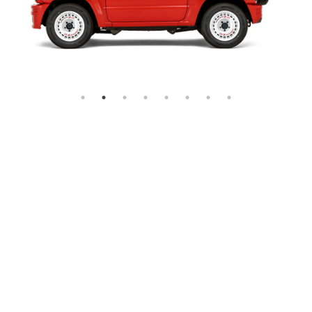
JIMNY SIERRA “little 
風を切り、どんな道も颯爽と
世界中を魅了したホットハッチの
伝
グと
本格オフローダーが
恋焦がれたあの頃をもう