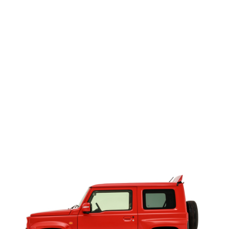
静かに、しなやかに。
それで
真っ直ぐ、力強く主張するエクステ
イズのない美しさ
もはや装飾ではない。都会で映え
あなたの暮らしと冒険を繋ぐ、
"NE
GEAR".