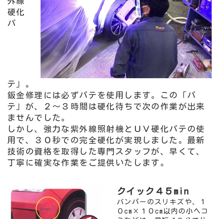
外線
硬化
パ
テ」。
鈑金修理には必ずパテを使用します。この「パ
テ」が、２～３時間は硬化待ちで次の作業が出来
ませんでした。
しかし、強力な紫外線照射機とＵＶ硬化パテの使
用で、３０秒での完全硬化が実現しました。最新
技術の資格を取得した専門スタッフが、早くて、
丁寧に確実な作業をご提供いたします。
クイック４５min
バンパーのスリキズや、１
０cm×１０cm以内の小ヘコ