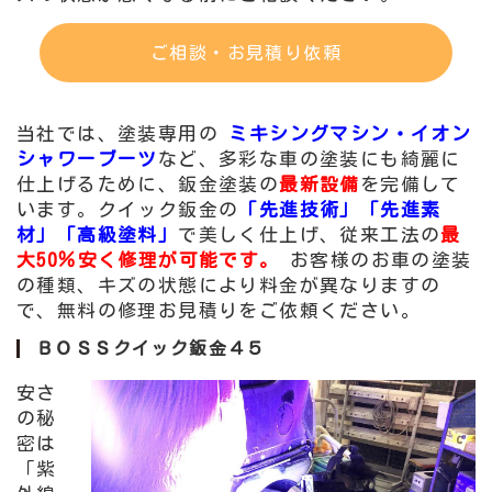
ご相談・お見積り依頼
当社では、塗装専用の
ミキシングマシン・イオン
シャワーブーツ
など、多彩な車の塗装にも綺麗に
仕上げるために、鈑金塗装の
最新設備
を完備して
います。クイック鈑金の
「先進技術」「先進素
材」「高級塗料」
で美しく仕上げ、従来工法の
最
大50％安く修理が可能です。
お客様のお車の塗装
の種類、キズの状態により料金が異なりますの
で、無料の修理お見積りをご依頼ください。
ＢＯＳＳクイック鈑金４５
安さ
の秘
密は
「紫